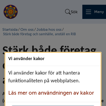
Sök
Meny
Startsida
Om oss
Jobba hos oss
/
/
/
Stärk både företag och samhälle, anställ en RIB
Stärk både företag 
Vi använder kakor
och samhälle, 
Vi använder kakor för att hantera
anställ en RIB
funktionaliteten på webbplatsen.
Läs mer om användningen av kakor
Att låta en medarbetare vara RIB 
(räddningstjänstpersonal i beredskap) gynnar både 