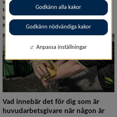
verksamheten och det lokala samhället. Ni får en 
Godkänn alla kakor
trygg och utbildad resurs på arbetsplatsen och 
bidrar samtidigt till att räddningstjänsten kan 
finnas nära när olyckan är framme.
Godkänn nödvändiga kakor
Anpassa inställningar
Vad innebär det för dig som är 
huvudarbetsgivare när någon är 