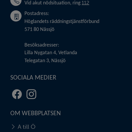
112
Vid akut nödsituation, ring 
Postadress:
Höglandets räddningstjänstförbund
571 80 Nässjö
Besöksadresser:
Lilla Nygatan 4, Vetlanda
Telegatan 3, Nässjö
SOCIALA MEDIER
Facebook
Instagram
(länk
(länk
till
till
OM WEBBPLATSEN
annan
annan
webbplats,
webbplats,
A till Ö
öppnas
öppnas