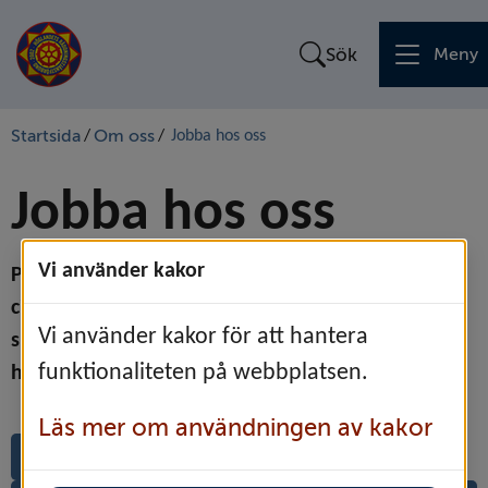
Sök
Meny
Startsida
Om oss
/
/
Jobba hos oss
Jobba hos oss
Vi använder kakor
På Höglandets räddningstjänstförbund arbetar 
cirka 220 medarbetare. Vi har ett jobb som gör 
Vi använder kakor för att hantera
skillnad varje dag och en dag när inget händer, då 
funktionaliteten på webbplatsen.
har vi lyckats som bäst! Vill du bli en i gänget?
Läs mer om användningen av kakor
Lediga jobb