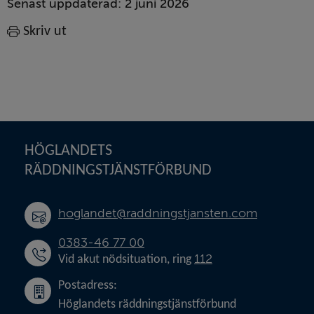
Senast uppdaterad:
2 juni 2026
Skriv ut
Sidfot
HÖGLANDETS 
RÄDDNINGSTJÄNSTFÖRBUND
hoglandet@raddningstjansten.com
0383-46 77 00
112
Vid akut nödsituation, ring 
Postadress:
Höglandets räddningstjänstförbund