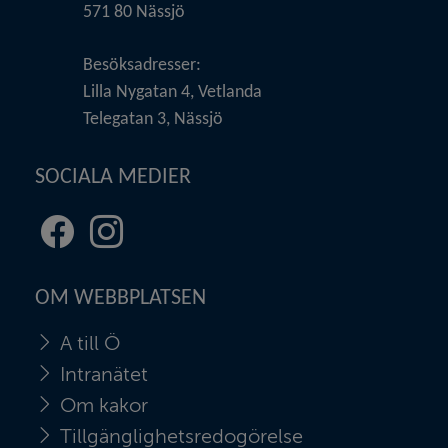
571 80 Nässjö
Besöksadresser:
Lilla Nygatan 4, Vetlanda
Telegatan 3, Nässjö
SOCIALA MEDIER
Facebook
Instagram
(länk
(länk
till
till
OM WEBBPLATSEN
annan
annan
webbplats,
webbplats,
A till Ö
öppnas
öppnas
i
i
Intranätet
nytt
nytt
Om kakor
fönster)
fönster)
Tillgänglighetsredogörelse