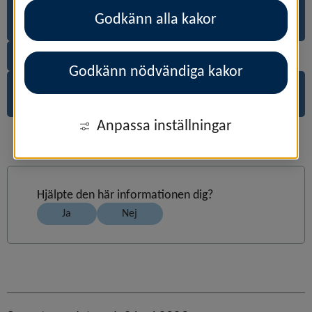
Stärk både företag och samhälle, anställ en
Godkänn alla kakor
RIB
Vill du göra skillnad där du bor?
Godkänn nödvändiga kakor
Vill du ha ett meningsfullt och varierat
jobb?
Anpassa inställningar
Hjälpte den här informationen dig?
Ja
Nej
Sidinformation