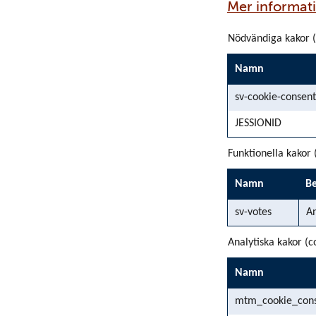
Mer informati
Nödvändiga kakor (
Namn
sv-cookie-consent
JESSIONID
Funktionella kakor 
Namn
Be
sv-votes
An
Analytiska kakor (c
Namn
mtm_cookie_con