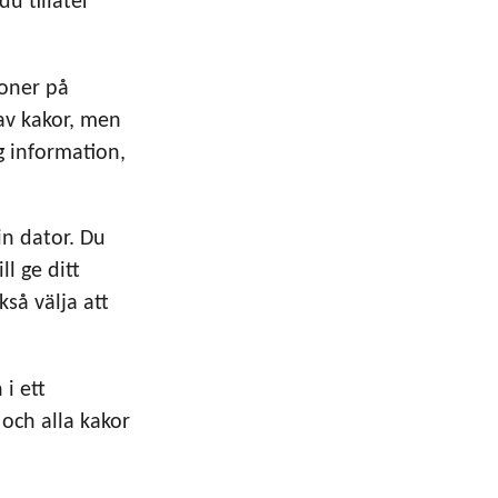
u tillåter 
oner på 
av kakor, men 
 information, 
n dator. Du 
l ge ditt 
å välja att 
i ett 
och alla kakor 