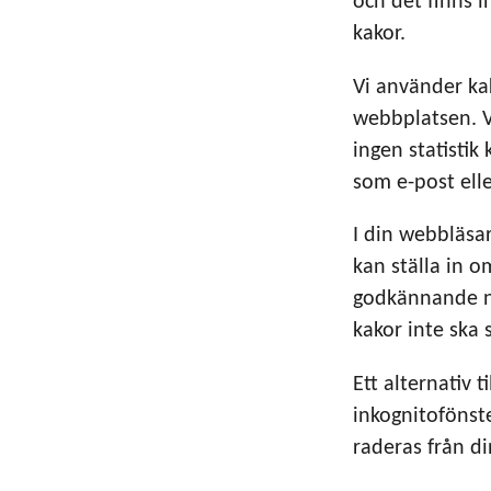
och det finns in
kakor.
Vi använder kak
webbplatsen. Vi
ingen statistik
som e-post ell
I din webbläsar
kan ställa in om
godkännande när
kakor inte ska 
Ett alternativ 
inkognitofönste
raderas från di