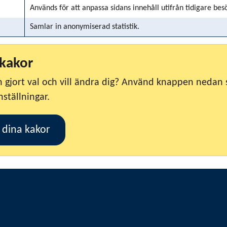
Används för att anpassa sidans innehåll utifrån tidigare bes
Samlar in anonymiserad statistik.
kakor
 gjort val och vill ändra dig? Använd knappen nedan 
nställningar.
 dina kakor