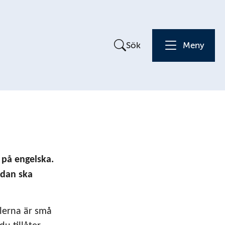
Sök
Meny
på engelska. 
dan ska 
ilerna är små 