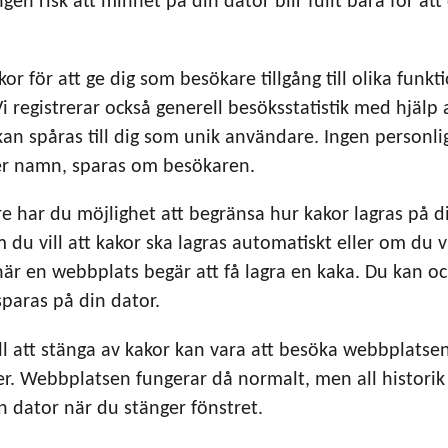
gen risk att minnet på din dator blir fullt bara för att d
or för att ge dig som besökare tillgång till olika funkti
 registrerar också generell besöksstatistik med hjälp 
 kan spåras till dig som unik användare. Ingen personlig
er namn, sparas om besökaren.
e har du möjlighet att begränsa hur kakor lagras på di
 du vill att kakor ska lagras automatiskt eller om du vil
 en webbplats begär att få lagra en kaka. Du kan ocks
sparas på din dator.
till att stänga av kakor kan vara att besöka webbplatsen 
r. Webbplatsen fungerar då normalt, men all historik 
n dator när du stänger fönstret.