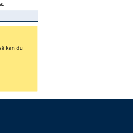
ök.
så kan du 