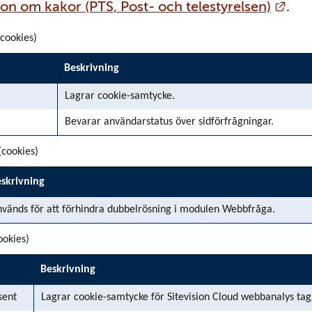
Länk
on om kakor (PTS, Post- och telestyrelsen)
.
cookies)
Beskrivning
Lagrar cookie-samtycke.
Bevarar användarstatus över sidförfrågningar.
(cookies)
skrivning
vänds för att förhindra dubbelrösning i modulen Webbfråga.
ookies)
Beskrivning
sent
Lagrar cookie-samtycke för Sitevision Cloud webbanalys ta