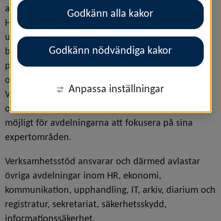
avdelning sköta uppgifterna åt övriga. Ekonomi, 
Godkänn alla kakor
HR, och kommunikation är några exempel på 
uppgifter som alla måste hantera, men som blir 
Godkänn nödvändiga kakor
både enklare och effektivare om de sköts av en 
part som dessutom är expert inom aktuellt 
område. Man kan säga att avdelningen 
Anpassa inställningar
Verksamhetsstöds expertkunskaper inom en rad 
olika administrativa områden avlastar och gör det 
möjligt för avdelningarna att fokusera på sina 
expertområden.
Verksamhetsstöd ansvarar och därmed avlastar 
övriga avdelningar inom HR, ekonomi, 
kommunikation, upphandling, IT, arkiv, diarium och 
registratur, sekretariat, säkerhetsskydd, 
informationssäkerhet.