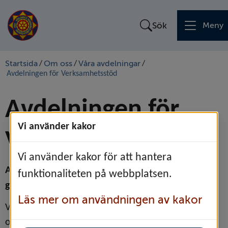
Sök
Meny
Startsida
Om oss
Våra avdelningar
/
/
/
Avdelningen för Verksamhetsstöd
Avdelningen för 
Vi använder kakor
Verksamhetsstöd
Vi använder kakor för att hantera
Avdelningen Verksamhetsstöd arbetar med 
funktionaliteten på webbplatsen.
gemensamma stödfunktioner inom förbundet.
Läs mer om användningen av kakor
Vissa frågor är återkommande i alla avdelningar 
och då finns det en effektivitet i att låta en 