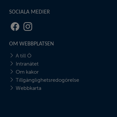
SOCIALA MEDIER
Facebook
Instagram
(länk
(länk
till
till
OM WEBBPLATSEN
annan
annan
webbplats,
webbplats,
A till Ö
öppnas
öppnas
i
i
Intranätet
nytt
nytt
Om kakor
fönster)
fönster)
Tillgänglighetsredogörelse
Webbkarta