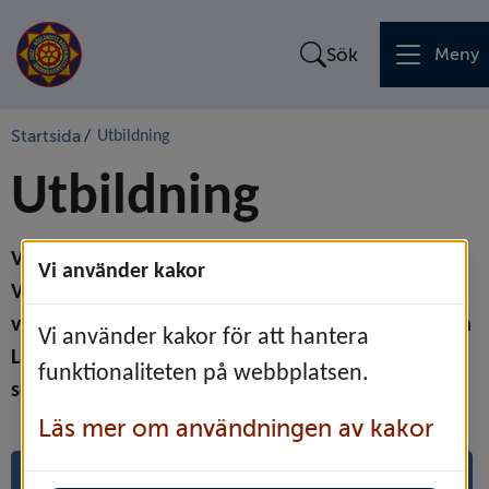
Sök
Meny
Startsida
/
Utbildning
Utbildning
Vi erbjuder utbildning och information för 
Vi använder kakor
Vetlanda och Nässjö kommuner. Vi gör det genom 
vårt förebyggande och rådgivande uppdrag utifrån 
Vi använder kakor för att hantera
Lag om skydd mot olyckor (2003:778), men också 
funktionaliteten på webbplatsen.
som en del av kommunfamiljen.
Läs mer om användningen av kakor
Föreningar
Företag och organisationer