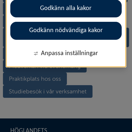
Godkänn alla kakor
Gymnasiekurs inom brandskydd
Intresseanmälan utbildningar
Godkänn nödvändiga kakor
Kommunal verksamhet eller kommunalt
bolag/förbund
Anpassa inställningar
Lärcenter eller vuxenutbildning
Medverkan vid evenemang
Praktikplats hos oss
Studiebesök i vår verksamhet
Sidfot
HÖGLANDETS 