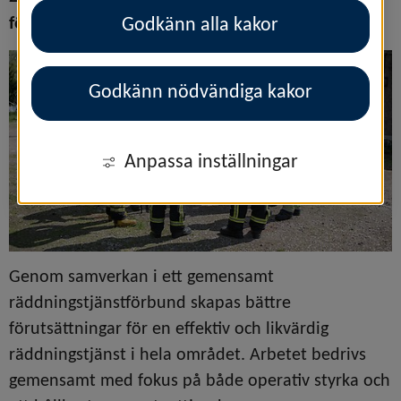
förbundet.
Godkänn alla kakor
Godkänn nödvändiga kakor
Anpassa inställningar
Genom samverkan i ett gemensamt 
räddningstjänstförbund skapas bättre 
förutsättningar för en effektiv och likvärdig 
räddningstjänst i hela området. Arbetet bedrivs 
gemensamt med fokus på både operativ styrka och 