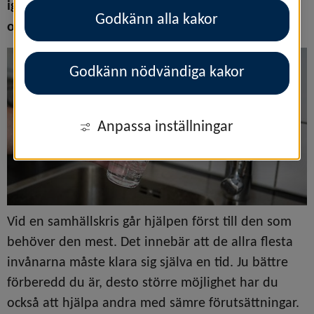
igenom en besvärlig situation, oavsett vad som 
Godkänn alla kakor
orsakat den.
Godkänn nödvändiga kakor
Anpassa inställningar
Vid en samhällskris går hjälpen först till den som 
behöver den mest. Det innebär att de allra flesta 
invånarna måste klara sig själva en tid. Ju bättre 
förberedd du är, desto större möjlighet har du 
också att hjälpa andra med sämre förutsättningar.