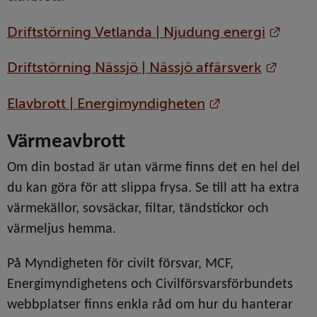
Länk 
Driftstörning Vetlanda | Njudung energi
Länk t
Driftstörning Nässjö | Nässjö affärsverk
Länk till anna
Elavbrott | Energimyndigheten
Värmeavbrott 
Om din bostad är utan värme finns det en hel del 
du kan göra för att slippa frysa. Se till att ha extra 
värmekällor, sovsäckar, filtar, tändstickor och 
värmeljus hemma.
På Myndigheten för civilt försvar, MCF, 
Energimyndighetens och Civilförsvarsförbundets 
webbplatser finns enkla råd om hur du hanterar 