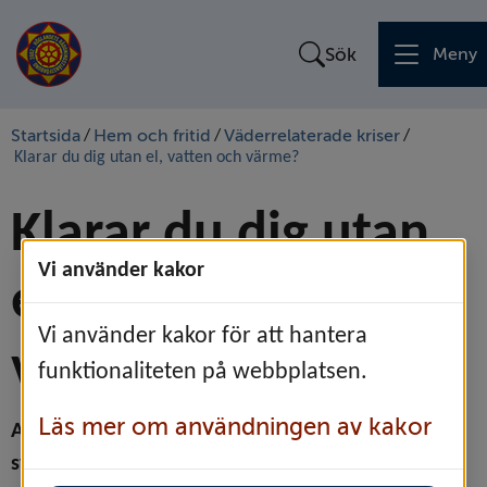
Sök
Meny
Startsida
Hem och fritid
Väderrelaterade kriser
/
/
/
Klarar du dig utan el, vatten och värme?
Klarar du dig utan 
Vi använder kakor
el, vatten och 
Vi använder kakor för att hantera
värme?
funktionaliteten på webbplatsen.
Läs mer om användningen av kakor
Att klara flera dygn utan el, vatten eller mat är 
svårt. Men med rätt förberedelser kan du ta dig 