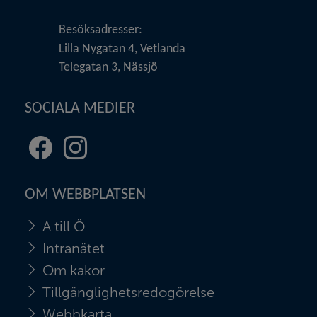
Besöksadresser:
Lilla Nygatan 4, Vetlanda
Telegatan 3, Nässjö
SOCIALA MEDIER
Facebook
Instagram
(länk
(länk
till
till
OM WEBBPLATSEN
annan
annan
webbplats,
webbplats,
A till Ö
öppnas
öppnas
i
i
Intranätet
nytt
nytt
Om kakor
fönster)
fönster)
Tillgänglighetsredogörelse
Webbkarta