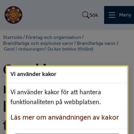
Sök
Meny
Startsida
Företag och organisation
/
/
Brandfarliga och explosiva varor
Brandfarliga varor
/
/
Gasol i restaurangen? Du kan behöva tillstånd.
Gasol i 
Vi använder kakor
restaurangen? Du 
Vi använder kakor för att hantera
funktionaliteten på webbplatsen.
kan behöva 
Läs mer om användningen av kakor
tillstånd.